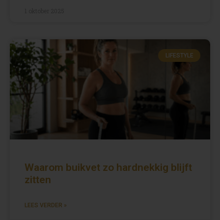
1 oktober 2025
LIFESTYLE
Waarom buikvet zo hardnekkig blijft
zitten
LEES VERDER »