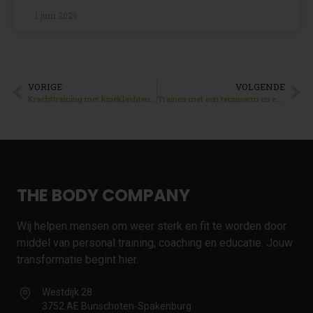
1 juni 2026
VORIGE
VOLGENDE
Krachttraining met knieklachten. Hoe Jaap bewees dat een blessure geen einde is
Trainen met een tennisarm en een druk gezin hoe Ruben al meer dan vijf jaar consequent aanwezig is
THE BODY COMPANY
Wij helpen mensen om weer sterk en fit te worden door
middel van personal training, coaching en educatie. Jouw
transformatie begint hier.
Westdijk 28
3752 AE Bunschoten-Spakenburg