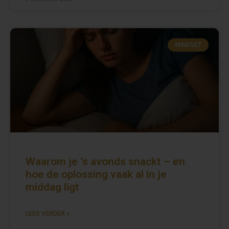
MINDSET
Waarom je ’s avonds snackt – en
hoe de oplossing vaak al in je
middag ligt
LEES VERDER »