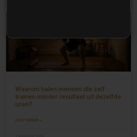
UNCATEGORIZED
Waarom halen mensen die zelf
trainen minder resultaat uit dezelfde
uren?
LEES VERDER »
3 augustus 2026