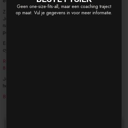
een afspraak staan en gaan.
Geen one-size-fits-all, maar een coaching traject
Zo ziet het er over 8 weken uit
op maat. Vul je gegevens in voor meer informatie.
Je staat in mei, en je begint. Niet met een bom plan dat
na twee weken spaak loopt. Maar met twee afspraken
per week en een trainer die je verwacht.
Eind juni kijk je terug en denkt: dit was anders. Geen
cyclus. Een systeem.
Resultaten van klanten →
8-weken programma →
Je weet al wat er moet gebeuren. Stop met wachten tot
het makkelijker voelt.
Boek een gratis kennismaking
Inhoudsopgave