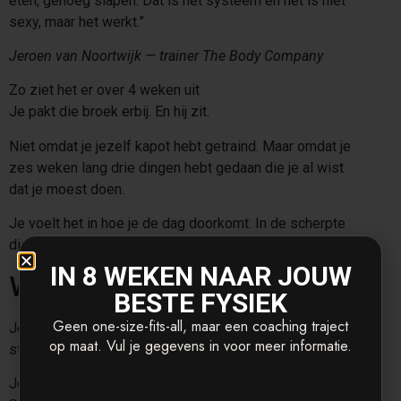
eten, genoeg slapen. Dat is het systeem en het is niet
sexy, maar het werkt.”
Jeroen van Noortwijk — trainer The Body Company
Zo ziet het er over 4 weken uit
Je pakt die broek erbij. En hij zit.
Niet omdat je jezelf kapot hebt getraind. Maar omdat je
zes weken lang drie dingen hebt gedaan die je al wist
dat je moest doen.
Je voelt het in hoe je de dag doorkomt. In de scherpte
die ’s middags gewoon nog werkt.
IN 8 WEKEN NAAR JOUW
Waar begin je?
BESTE FYSIEK
Geen one-size-fits-all, maar een coaching traject
Je hebt geen perfect plan nodig. Je hebt een
op maat. Vul je gegevens in voor meer informatie.
startdatum nodig en iemand die je verwacht.
Jeroen traint drukke mensen in Bunschoten-