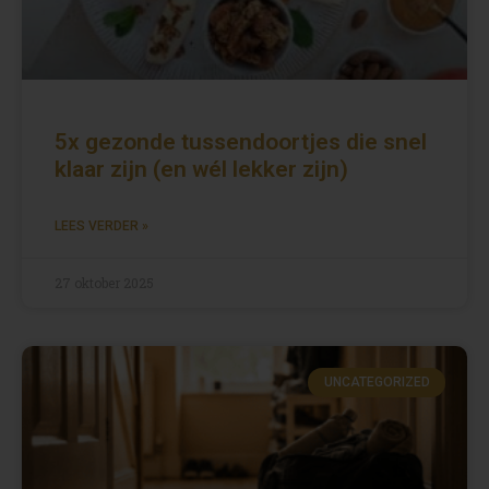
5x gezonde tussendoortjes die snel
klaar zijn (en wél lekker zijn)
LEES VERDER »
27 oktober 2025
UNCATEGORIZED