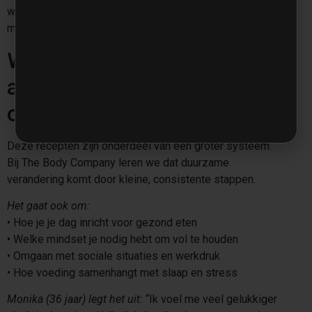
weer winnen in alle facetten van het leven. Het begint
met voeding die bij je drukke leven past.
Waarom dit meer is dan
alleen gezonde recepten
onderweg
Deze recepten zijn onderdeel van een groter systeem.
Bij The Body Company leren we dat duurzame
verandering komt door kleine, consistente stappen.
Het gaat ook om:
•⁠ ⁠Hoe je je dag inricht voor gezond eten
•⁠ ⁠Welke mindset je nodig hebt om vol te houden
•⁠ ⁠Omgaan met sociale situaties en werkdruk
•⁠ ⁠Hoe voeding samenhangt met slaap en stress
Monika (36 jaar) legt het uit:
“Ik voel me veel gelukkiger