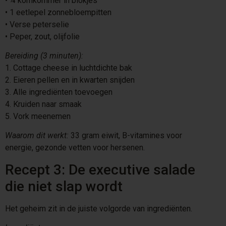
•⁠ ⁠¼ komkommer in blokjes
•⁠ ⁠1 eetlepel zonnebloempitten
•⁠ ⁠Verse peterselie
•⁠ ⁠Peper, zout, olijfolie
Bereiding (3 minuten):
1.⁠ ⁠Cottage cheese in luchtdichte bak
2.⁠ ⁠Eieren pellen en in kwarten snijden
3.⁠ ⁠Alle ingrediënten toevoegen
4.⁠ ⁠Kruiden naar smaak
5.⁠ ⁠Vork meenemen
Waarom dit werkt:
33 gram eiwit, B-vitamines voor
energie, gezonde vetten voor hersenen.
Recept 3: De executive salade
die niet slap wordt
Het geheim zit in de juiste volgorde van ingrediënten.