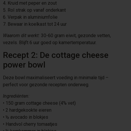
4.⁠ ⁠Kruid met peper en zout
5.⁠ ⁠Rol strak op vanaf onderkant
6.⁠ ⁠Verpak in aluminiumfolie
7.⁠ ⁠Bewaar in koelkast tot 24 uur
Waarom dit werkt:
30-60 gram eiwit, gezonde vetten,
vezels. Blijft 6 uur goed op kamertemperatuur.
Recept 2: De cottage cheese
power bowl
Deze bowl maximaliseert voeding in minimale tijd –
perfect voor gezonde recepten onderweg.
Ingrediënten:
•⁠ ⁠150 gram cottage cheese (4% vet)
•⁠ ⁠2 hardgekookte eieren
•⁠ ⁠½ avocado in blokjes
•⁠ ⁠Handvol cherry tomaatjes