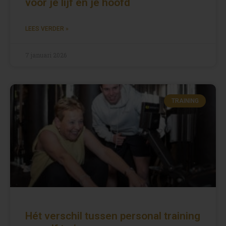
voor je lijf en je hoofd
LEES VERDER »
7 januari 2026
TRAINING
Hét verschil tussen personal training