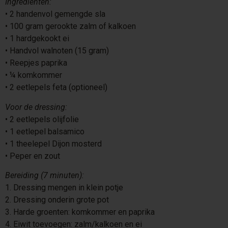
Ingrediënten:
•⁠ ⁠2 handenvol gemengde sla
•⁠ ⁠100 gram gerookte zalm of kalkoen
•⁠ ⁠1 hardgekookt ei
•⁠ ⁠Handvol walnoten (15 gram)
•⁠ ⁠Reepjes paprika
•⁠ ⁠¼ komkommer
•⁠ ⁠2 eetlepels feta (optioneel)
Voor de dressing:
•⁠ ⁠2 eetlepels olijfolie
•⁠ ⁠1 eetlepel balsamico
•⁠ ⁠1 theelepel Dijon mosterd
•⁠ ⁠Peper en zout
Bereiding (7 minuten):
1.⁠ ⁠Dressing mengen in klein potje
2.⁠ ⁠Dressing onderin grote pot
3.⁠ ⁠Harde groenten: komkommer en paprika
4.⁠ ⁠Eiwit toevoegen: zalm/kalkoen en ei