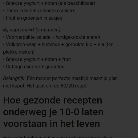
•⁠ ⁠Griekse yoghurt + noten (als beschikbaar)
•⁠ ⁠Tonijn in blik + volkoren crackers
•⁠ ⁠Fruit en groenten in zakjes
Bij supermarkt (5 minuten):
•⁠ ⁠Voorverpakte salade + hardgekookte eieren
•⁠ ⁠Volkoren wrap + hummus + gerookte kip + sla (ter
plekke maken)
•⁠ ⁠Griekse yoghurt + noten + fruit
•⁠ ⁠Cottage cheese + groenten
Belangrijk:
Eén minder perfecte maaltijd maakt je plan
niet kapot. Het gaat om de 80/20 regel.
Hoe gezonde recepten
onderweg je 10-0 laten
voorstaan in het leven
Hier is het geheim dat we onze klanten leren:
als je