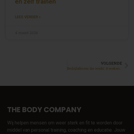
en zelf trainen
LEES VERDER »
4 maart 2026
VOLGENDE
Bedrijfsfitness die werkt: 8-weken programma voor vitale werknemers
THE BODY COMPANY
Wij helpen mensen om weer sterk en fit te worden door
middel van personal training, coaching en educatie. Jouw