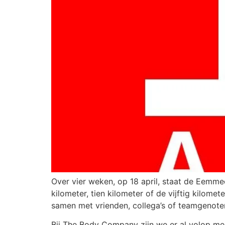
Over vier weken, op 18 april, staat de Eemme
kilometer, tien kilometer of de vijftig kilome
samen met vrienden, collega’s of teamgenote
Bij The Body Company zijn we er al volop me